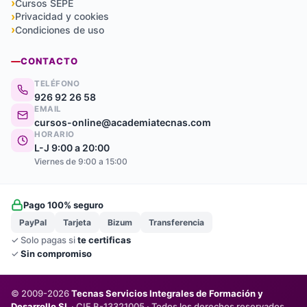
Cursos SEPE
Privacidad y cookies
Condiciones de uso
CONTACTO
TELÉFONO
926 92 26 58
EMAIL
cursos-online@academiatecnas.com
HORARIO
L-J 9:00 a 20:00
Viernes de 9:00 a 15:00
Pago 100% seguro
PayPal
Tarjeta
Bizum
Transferencia
✓ Solo pagas si
te certificas
✓
Sin compromiso
© 2009-2026
Tecnas Servicios Integrales de Formación y
Desarrollo SL
· CIF B-13321005 · Todos los derechos reservados