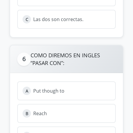
Las dos son correctas.
C
COMO DIREMOS EN INGLES
6
“PASAR CON”:
Put though to
A
Reach
B