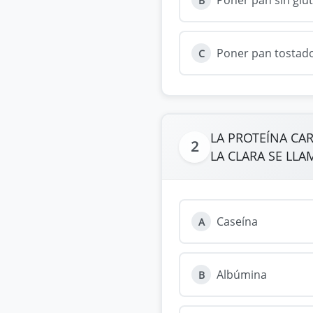
B
Poner pan tostad
C
LA PROTEÍNA CA
2
LA CLARA SE LLA
Caseína
A
Albúmina
B