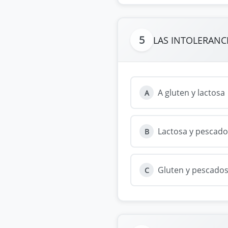
5
LAS INTOLERANC
A gluten y lactosa
A
Lactosa y pescado
B
Gluten y pescado
C