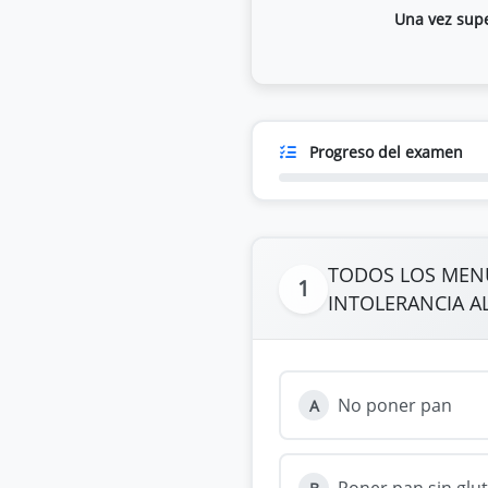
Una vez super
Progreso del examen
TODOS LOS MENÚ
1
INTOLERANCIA A
No poner pan
A
Poner pan sin glu