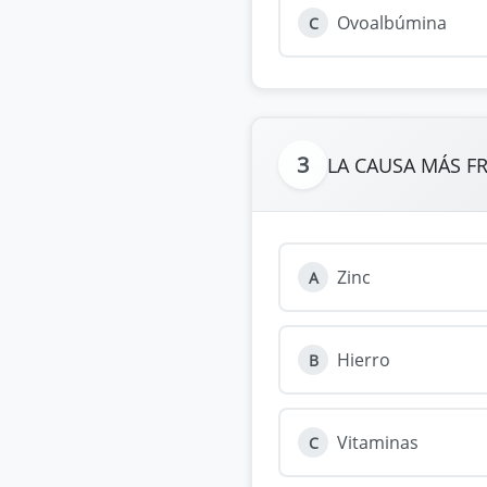
Ovoalbúmina
C
3
LA CAUSA MÁS FR
Zinc
A
Hierro
B
Vitaminas
C