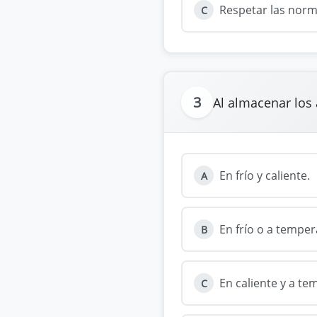
Respetar las norma
C
3
Al almacenar los
En frío y caliente.
A
En frío o a tempe
B
En caliente y a t
C