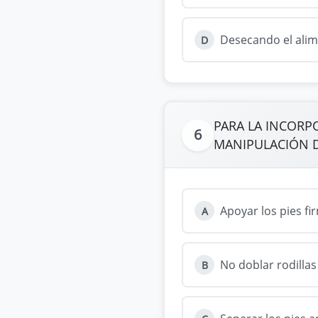
Desecando el alim
D
PARA LA INCORP
6
MANIPULACIÓN D
Apoyar los pies f
A
No doblar rodilla
B