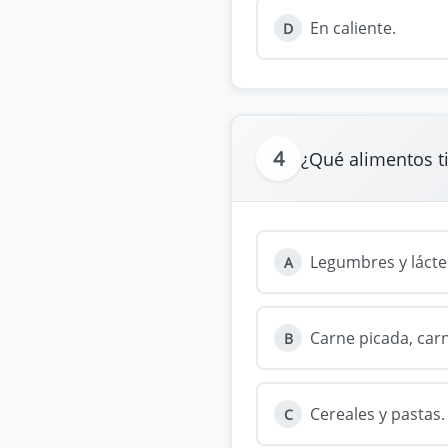
En caliente.
D
4
¿Qué alimentos t
Legumbres y lácte
A
Carne picada, carn
B
Cereales y pastas.
C