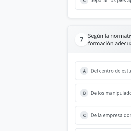
Separar los pies
C
Según la normativ
7
formación adecu
Del centro de est
A
De los manipulado
B
De la empresa don
C