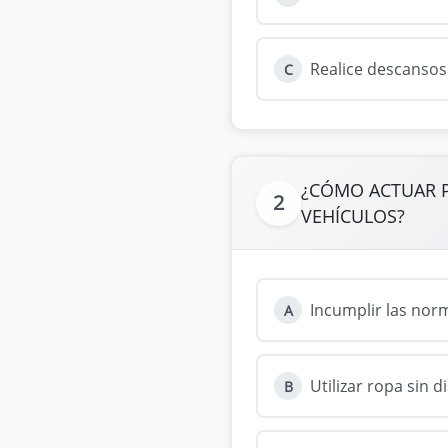
Realice descansos
C
¿CÓMO ACTUAR P
2
VEHÍCULOS?
Incumplir las norm
A
Utilizar ropa sin 
B